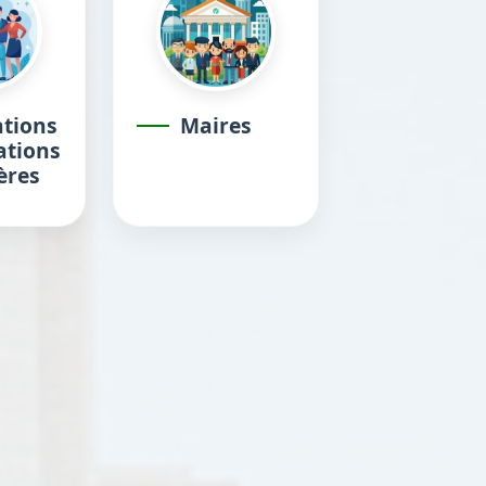
tions
Maires
ations
ères