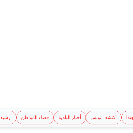
جا
#6
#7
ندا
اكتشف تونس
أخبار البلدية
فضاء المواطن
أرشيف