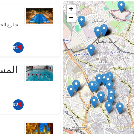
+
−
شارع الحب
#1
المسب
#2