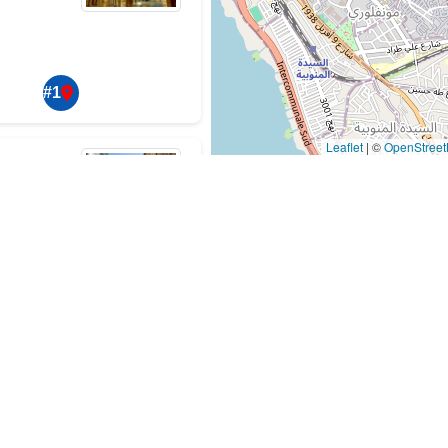
#1
|
©
OpenStree
مس
#2
2 شارع 2 مارس 1934، تونس 1000