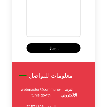
إرسال
معلومات للتواصل
البريد
webmaster@commune-
الإلكتروني
tunis.gov.tn
الهاتف: 71571198