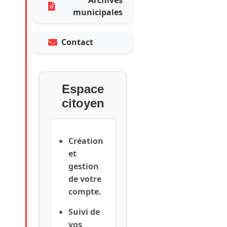
Archives
municipales
Contact
Espace
citoyen
Création
et
gestion
de votre
compte.
Suivi de
vos