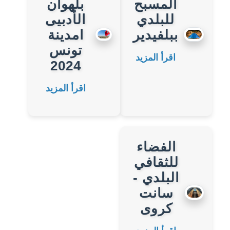
المسبح
بلهوان
للبلدي
الأدبيى
ببلفيدير
امدينة
تونس
اقرأ المزيد
2024
اقرأ المزيد
الفضاء
للثقافي
البلدي -
سانت
كروى