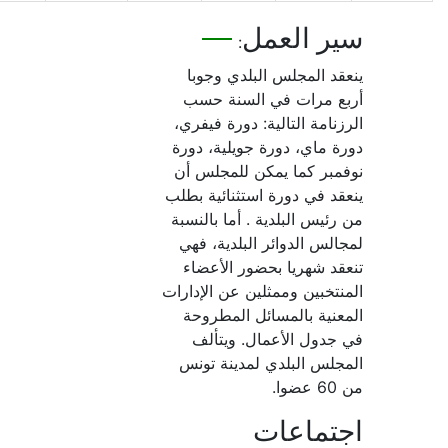
ير العمل
:
عقد المجلس البلدي وجوبا
بع مرات في السنة حسب
رزنامة التالية: دورة فيفري،
رة ماي، دورة جويلية، دورة
فمبر كما يمكن للمجلس أن
عقد في دورة استثنائية بطلب
 رئيس البلدية . أما بالنسبة
جالس الدوائر البلدية، فهي
عقد شهريا بحضور الأعضاء
منتخبين وممثلين عن الإدارات
معنية بالمسائل المطروحة
 جدول الأعمال. ويتألف
مجلس البلدي لمدينة تونس
عضوا.
جتماعات