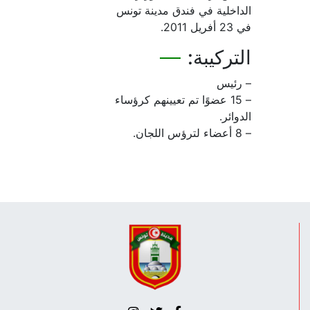
داخلية في فندق مدينة تونس
يل 2011.
تركيبة:
رئيس
– 15 عضوًا تم تعيينهم كرؤساء
وائر.