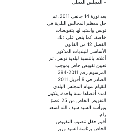
المجلس المحلي
بعد ثورة 14 جانفي 2011، تم
 معظم المجالس البلدية في
نس واستبدالها بتفويضات
صة، كما ينص على ذلك
الفصل 12 من القانون
أساسي للبلديات المذكور
لاه. بالنسبة لبلدية تونس، تم
يين تفويض خاص بموجب
المرسوم رقم 2011-384
الصادر في 8 أفريل 2011
قيام بمهام المجلس البلدي
دة أقصاها سنة واحدة. يتكون
التفويض الخاص من 25 عضوًا
رأسه السيد سيف الله لسعد
م.
يم حفل تنصيب التفويض
خاص برئاسة السيد وزير