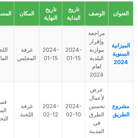
تاريخ
تاريخ
الوصف
المكان
المسؤول
الحالة
البداية
النهاية
مراجعة
وإقرار
موازنة
2024-
2024-
غرفة
اللجنة
صالح
البلدية
01-15
01-15
المجلس
المالية
لعام
2024
عرض
لأعمال
قسم
تحسين
2024-
2024-
غرفة
في
البنية
الطرق
02-10
02-12
اللجنة
تَقَدم
التحتية
في
المدينة