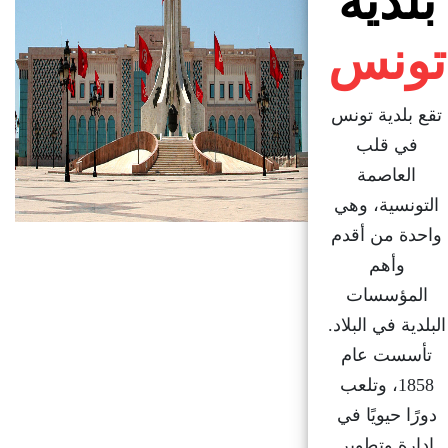
بلدية
تونس
تقع بلدية تونس
في قلب
العاصمة
التونسية، وهي
واحدة من أقدم
وأهم
المؤسسات
البلدية في البلاد.
تأسست عام
1858، وتلعب
دورًا حيويًا في
إدارة وتطوير