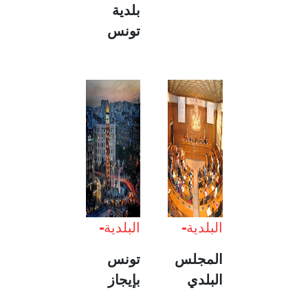
بلدية
تونس
البلدية
البلدية
المجلس
تونس
البلدي
بإيجاز