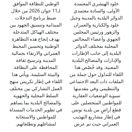
خلود الهيشري المعتمدة
الوطني للنظافة الموافق
الأولى، والسادة معتمدي
لـ11 جوان 2026 من خلال
الدوائر البلدية بالمدينة وجبل
ضبط برنامج التدخلات
جلود والكبارية والعمران
الميدانية وتنسيق الجهود بين
والزهور ورئيس المجلس
مختلف الهياكل المتدخلة
الجهوي وأعضاء المجالس
بهدف إنجاح هذه التظاهرة
المحلية بمختلف الدوائر
الوطنية وتحسين المحيط
البلدية إلى جانب الإطارات
العمراني والارتقاء بجمالية
والإدارات والمصالح البلدية
المدينة وترسيخ ثقافة
المعنية. وقد خُصّص هذا
المحافظة على النظافة
اللقاء للتداول حول جملة من
والبيئة السليمة. ويأتي هذا
الملفات ذات البعد الاجتماعي
اللقاء في إطار تكريس منهج
والتنظيمي وفي مقدمتها
العمل التشاركي بين مختلف
تسوية الوضعيات العقارية
السلط المحلية والجهوية
للمواطنين المتحصلين على
والمصالح البلدية بما يساهم
قطع أراضٍ من بلدية تونس
في تطوير الخدمات المسداة
في إطار مشاريع التهذيب
للمواطنين والاستجابة
العمراني حيث تم عرض
لمشاغلهم وتطلعاتهم.