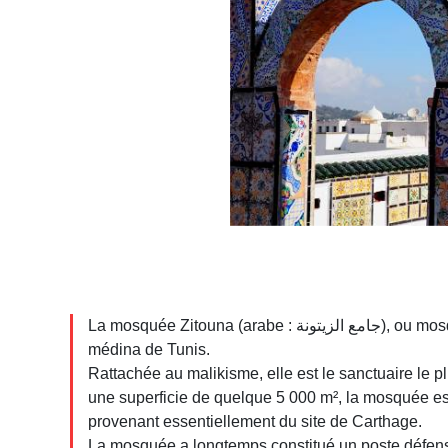
La mosquée Zitouna (arabe : جامع الزيتونة), ou mosquée de l'olivier en français, est la principale mosquée de la
médina de Tunis.
Rattachée au malikisme, elle est le sanctuaire le pl
une superficie de quelque 5 000 m², la mosquée es
provenant essentiellement du site de Carthage.
La mosquée a longtemps constitué un poste défensif