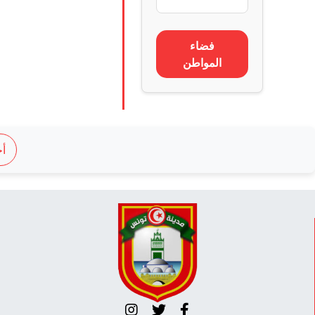
فضاء
المواطن
أج