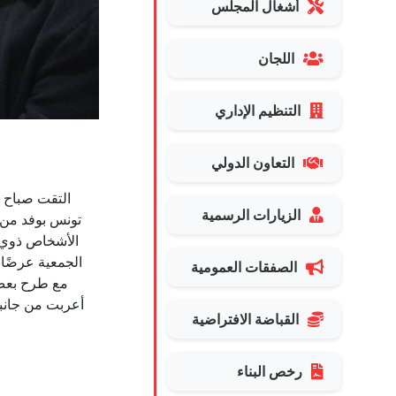
أشغال المجلس
اللجان
التنظيم الإداري
التعاون الدولي
التقت ص
البلدي
الزيارات الرسمية
تونس بوفد من ج
المتاحة وأثنت
الأشخاص ذوي ا
خدمة ذوي الاح
الجمعية عرضًا 
كما تؤكد بلدية 
الصفقات العمومية
مع طرح بعض 
النشيطة في ه
أعربت من جانبه
القباضة الافتراضية
رخص البناء