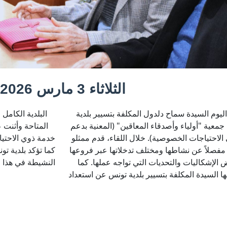
الثلاثاء 3 مارس 2026
باح اليوم السيدة سماح دلدول المكلفة بتسيير بلدية
ة الكامل لدعم الجمعية ومساعدتها حسب الإمكانيات
معية "أولياء وأصدقاء المعاقين" (المعنية بدعم
 على الجهود المتميزة التي تبذلها الجمعية في
لاحتياجات الخصوصية). خلال اللقاء، قدم ممثلو
تياجات الخصوصية وتعزيز إدماجهم في المجتمع.
مفصلاً عن نشاطها ومختلف تدخلاتها عبر فروعها
تونس التزامها التام بتعزيز الشراكة مع الجمعيات
الإشكاليات والتحديات التي تواجه عملها. كما
ذا المجال الحساس لما فيه مصلحة الفئات الأكثر
ا السيدة المكلفة بتسيير بلدية تونس عن استعداد